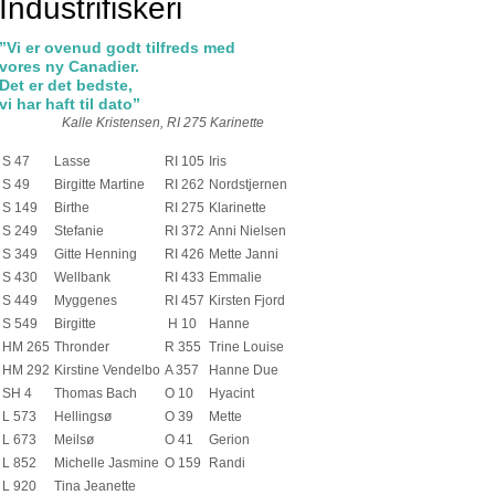
Industrifiskeri
”Vi er ovenud godt tilfreds med
vores ny Canadier.
Det er det bedste,
vi har haft til dato”
Kalle Kristensen, RI 275 Karinette
S 47
Lasse
RI 105
Iris
S 49
Birgitte Martine
RI 262
Nordstjernen
S 149
Birthe
RI 275
Klarinette
S 249
Stefanie
RI 372
Anni Nielsen
S 349
Gitte Henning
RI 426
Mette Janni
S 430
Wellbank
RI 433
Emmalie
S 449
Myggenes
RI 457
Kirsten Fjord
S 549
Birgitte
H 10
Hanne
HM 265
Thronder
R 355
Trine Louise
HM 292
Kirstine Vendelbo
A 357
Hanne Due
SH 4
Thomas Bach
O 10
Hyacint
L 573
Hellingsø
O 39
Mette
L 673
Meilsø
O 41
Gerion
L 852
Michelle Jasmine
O 159
Randi
L 920
Tina Jeanette