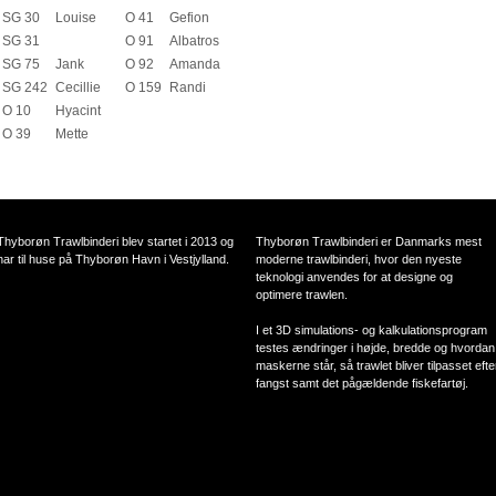
SG 30
Louise
O 41
Gefion
SG 31
O 91
Albatros
SG 75
Jank
O 92
Amanda
SG 242
Cecillie
O 159
Randi
O 10
Hyacint
O 39
Mette
Thyborøn Trawlbinderi blev startet i 2013 og
Thyborøn Trawlbinderi er Danmarks mest
har til huse på Thyborøn Havn i Vestjylland.
moderne trawlbinderi, hvor den nyeste
teknologi anvendes for at designe og
optimere trawlen.
I et 3D simulations- og kalkulationsprogram
testes ændringer i højde, bredde og hvordan
maskerne står, så trawlet bliver tilpasset efte
fangst samt det pågældende fiskefartøj.