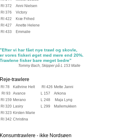
RI 372
Anni Nielsen
RI 376
Victory
RI 422
Kræ Frihed
RI 427
Anette Helene
RI 433
Emmalie
”Efter vi har fået nye trawl og skovle,
er vores fiskeri øget med mere end 20%.
Trawlene
fisker bare meget bedre”
Tommy Bach, Skipper på L 153 Malle
Reje-trawlere
RI 78
Kathrine Helt
RI 426
Mette Janni
RI 93
Avance
L 157
Arkona
RI 159
Merano
L 248
Maja Lyng
RI 320
Lasiry
L 299
Mallemukken
RI 323
Kirsten Marie
RI 342
Christina
Konsumtrawlere - ikke Nordsøen