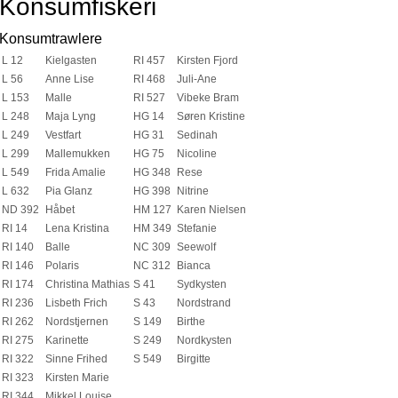
Konsumfiskeri
Konsumtrawlere
L 12
Kielgasten
RI 457
Kirsten Fjord
L 56
Anne Lise
RI 468
Juli-Ane
L 153
Malle
RI 527
Vibeke Bram
L 248
Maja Lyng
HG 14
Søren Kristine
L 249
Vestfart
HG 31
Sedinah
L 299
Mallemukken
HG 75
Nicoline
L 549
Frida Amalie
HG 348
Rese
L 632
Pia Glanz
HG 398
Nitrine
ND 392
Håbet
HM 127
Karen Nielsen
RI 14
Lena Kristina
HM 349
Stefanie
RI 140
Balle
NC 309
Seewolf
RI 146
Polaris
NC 312
Bianca
RI 174
Christina Mathias
S 41
Sydkysten
RI 236
Lisbeth Frich
S 43
Nordstrand
RI 262
Nordstjernen
S 149
Birthe
RI 275
Karinette
S 249
Nordkysten
RI 322
Sinne Frihed
S 549
Birgitte
RI 323
Kirsten Marie
RI 344
Mikkel Louise