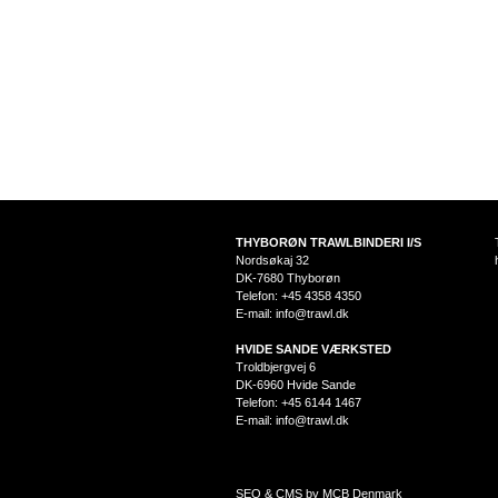
THYBORØN TRAWLBINDERI I/S
Nordsøkaj 32
DK-7680 Thyborøn
Telefon: +45 4358 4350
E-mail:
info@trawl.dk
HVIDE SANDE VÆRKSTED
Troldbjergvej 6
DK-6960 Hvide Sande
Telefon: +45 6144 1467
E-mail:
info@trawl.dk
SEO & CMS by MCB Denmark