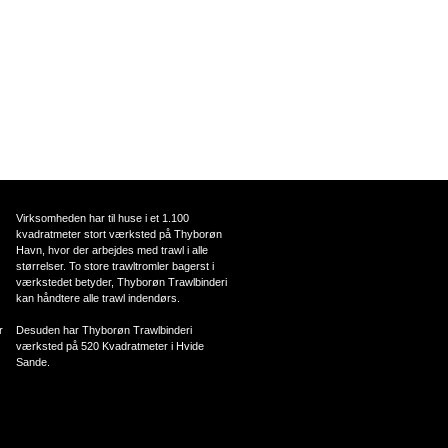
Virksomheden har til huse i et 1.100
kvadratmeter stort værksted på Thyborøn
Havn, hvor der arbejdes med trawl i alle
størrelser. To store trawltromler bagerst i
værkstedet betyder, Thyborøn Trawlbinderi
kan håndtere alle trawl indendørs.
r
Desuden har Thyborøn Trawlbinderi
værksted på 520 Kvadratmeter i Hvide
Sande.