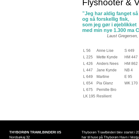
Flyshooter & 
”Jeg har aldig fanget s
og så forskellig fisk,
som jeg gør i øjeblikket
med min nye 1.300 ma 
Laust Gregersen, NB 
L 56
Anne Lise
S 449
L 225
Mette Kynde
HM 447
L 426
Anders Nees
HM 862
L 447
Jane Kynde
NB 4
L 649
Martine
E 95
L 654
Pia Glanz
WK 170
L 675
Pernille Bro
LK 195
Resilient
THYBORØN TRAWLBINDERI I/S
Thyborøn Trawlbinderi blev startet i 2
Nordsøkaj 32
har til huse på Thyborøn Havn i Vestjy