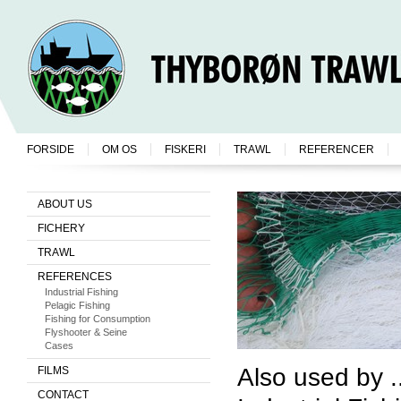
FORSIDE
OM OS
FISKERI
TRAWL
REFERENCER
ABOUT US
FICHERY
TRAWL
REFERENCES
Industrial Fishing
Pelagic Fishing
Fishing for Consumption
Flyshooter & Seine
Cases
Also used by ..
FILMS
CONTACT