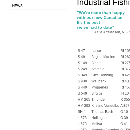
Industrial Fish
NEWS
”We’re more than happy
with our new Canadian.
It’s the best
we’ve
had to date”
Kalle Kristensen, RI 2
S 47
Lasse
RI 10
S 49
Birgitte Martine
RI 26
S 149
Birthe
RI 27
S 249
Stefanie
RI 37
S 349
Gitte Henning
RI 42
S 430
Wellbank
RI 43
S 449
Myggenes
RI 45
S 549
Birgitte
H 10
HM 265
Thronder
R 355
HM 292
Kirstine Vendelbo
A 357
SH 4
Thomas Bach
O 10
L 573
Hellingsø
O 39
L 673
Meilsø
O 41