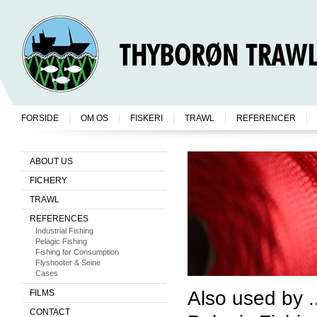
FORSIDE
OM OS
FISKERI
TRAWL
REFERENCER
ABOUT US
FICHERY
TRAWL
REFERENCES
Industrial Fishing
Pelagic Fishing
Fishing for Consumption
Flyshooter & Seine
Cases
Also used by ..
FILMS
CONTACT