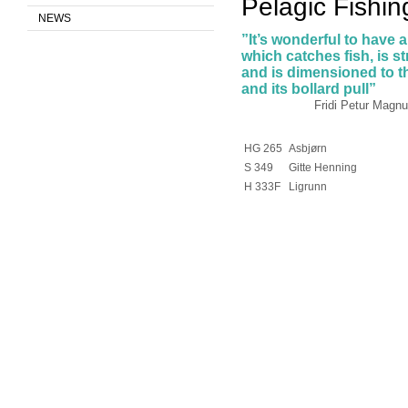
Pelagic Fishin
NEWS
”It’s wonderful to have a
which catches fish, is s
and is dimensioned to t
and its bollard pull”
Fridi Petur Magnusen,
HG 265
Asbjørn
S 349
Gitte Henning
H 333F
Ligrunn