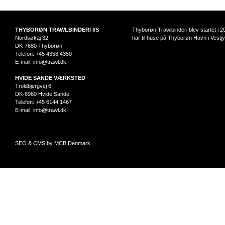
THYBORØN TRAWLBINDERI I/S
Thyborøn Trawlbinderi blev startet i 2
Nordsøkaj 32
har til huse på Thyborøn Havn i Vestjy
DK-7680 Thyborøn
Telefon: +45 4358 4350
E-mail:
info@trawl.dk
HVIDE SANDE VÆRKSTED
Troldbjergvej 6
DK-6960 Hvide Sande
Telefon: +45 6144 1467
E-mail:
info@trawl.dk
SEO & CMS by MCB Denmark